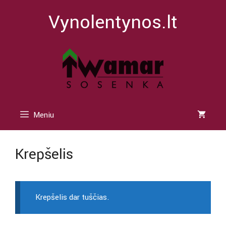
Pereiti
Vynolentynos.lt
prie
turinio
Meniu
Krepšelis
Krepšelis dar tuščias.