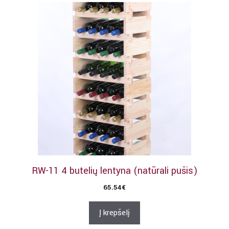
RW-11 4 butelių lentyna (natūrali pušis)
65.54
€
Į krepšelį