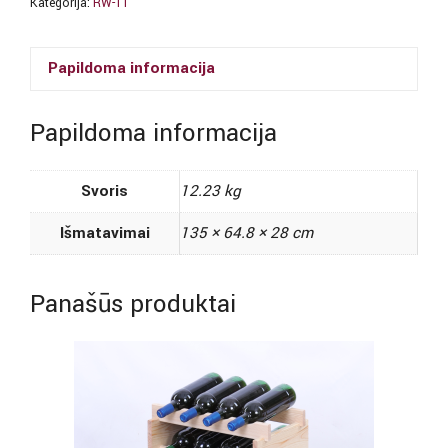
Kategorija:
RW-11
butelių
lentyna
Papildoma informacija
(natūrali
pušis)
Papildoma informacija
Svoris
12.23 kg
Išmatavimai
135 × 64.8 × 28 cm
Panašūs produktai