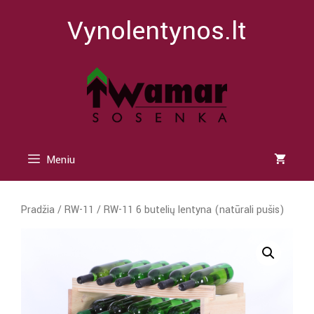
Pereiti
Vynolentynos.lt
prie
turinio
Meniu
Pradžia
/
RW-11
/ RW-11 6 butelių lentyna (natūrali pušis)