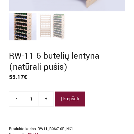
RW-11 6 butelių lentyna
(natūrali pušis)
55.17
€
-
+
Į krepšelį
produkto
kiekis:
RW-
11
Produkto kodas:
RW11_B06X10P_NK1
6