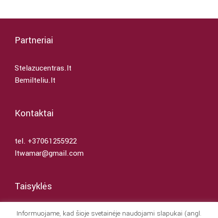
Partneriai
Stelazucentras.lt
Bemilteliu.lt
Kontaktai
tel. +37061255922
ltwamar@gmail.com
Taisyklės
Informuojame, kad šioje svetainėje naudojami slapukai (angl.
Naudojimosi taisyklės ir sąlygos