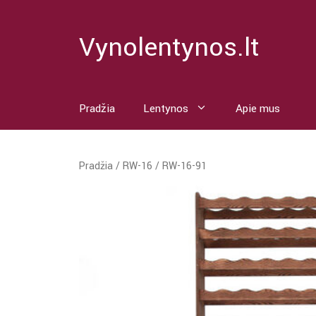
Pereiti
prie
Vynolentynos.lt
turinio
Pradžia
Lentynos
Apie mus
Pradžia
/
RW-16
/ RW-16-91