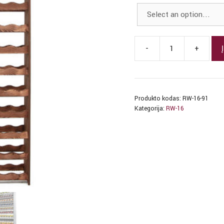
-
+
produkto
kiekis:
RW-
16-
Produkto kodas:
RW-16-91
91
Kategorija:
RW-16