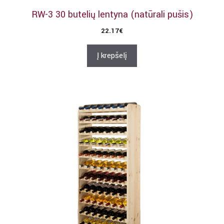
RW-3 30 butelių lentyna (natūrali pušis)
22.17
€
Į krepšelį