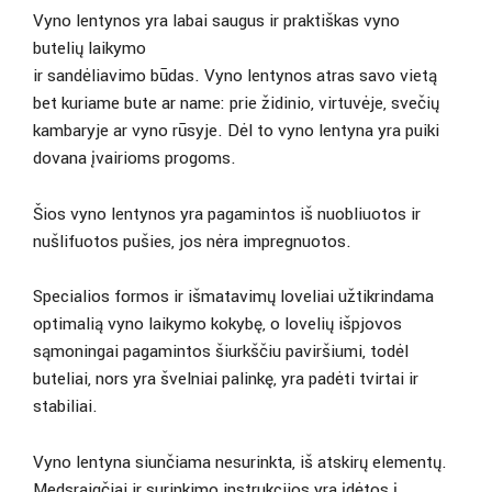
Vyno lentynos yra labai saugus ir praktiškas vyno
butelių laikymo
ir sandėliavimo būdas. Vyno lentynos atras savo vietą
bet kuriame bute ar name: prie židinio, virtuvėje, svečių
kambaryje ar vyno rūsyje. Dėl to vyno lentyna yra puiki
dovana įvairioms progoms.
Šios vyno lentynos yra pagamintos iš nuobliuotos ir
nušlifuotos pušies, jos nėra impregnuotos.
Specialios formos ir išmatavimų loveliai užtikrindama
optimalią vyno laikymo kokybę, o lovelių išpjovos
sąmoningai pagamintos šiurkščiu paviršiumi, todėl
buteliai, nors yra švelniai palinkę, yra padėti tvirtai ir
stabiliai.
Vyno lentyna siunčiama nesurinkta, iš atskirų elementų.
Medsraigčiai ir surinkimo instrukcijos yra įdėtos į