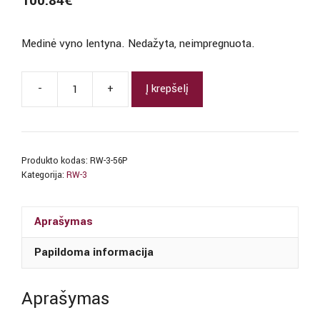
100.84
€
Medinė vyno lentyna. Nedažyta, neimpregnuota.
-
+
Į krepšelį
produkto
kiekis:
RW-
3
Produkto kodas:
RW-3-56P
56
Kategorija:
RW-3
butelių
lentyna
Aprašymas
Papildoma informacija
Aprašymas