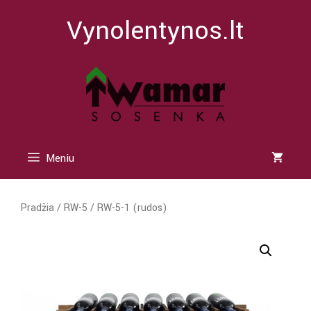
Pereiti
Vynolentynos.lt
prie
turinio
Meniu
Pradžia
/
RW-5
/ RW-5-1 (rudos)