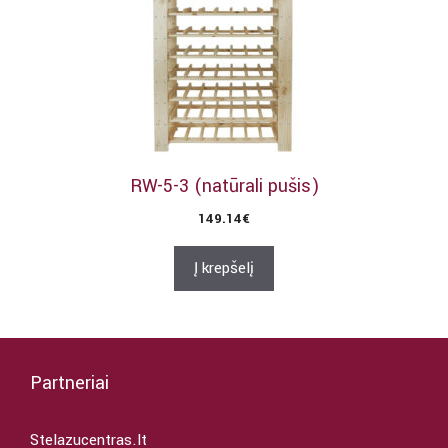
RW-5-3 (natūrali pušis)
149.14
€
Į krepšelį
Partneriai
Stelazucentras.lt