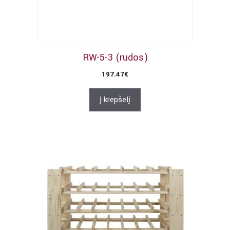
RW-5-3 (rudos)
197.47
€
Į krepšelį