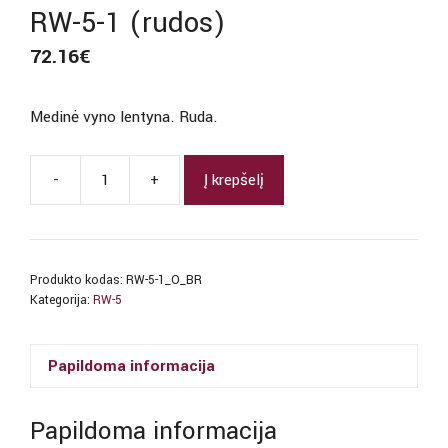
RW-5-1 (rudos)
72.16
€
Medinė vyno lentyna. Ruda.
-
+
Į krepšelį
produkto
kiekis:
RW-
5-
Produkto kodas:
RW-5-1_O_BR
1
Kategorija:
RW-5
(rudos)
Papildoma informacija
Papildoma informacija