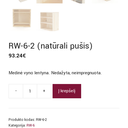
RW-6-2 (natūrali pušis)
93.24
€
Medinė vyno lentyna. Nedažyta, neimpregnuota.
-
+
Į krepšelį
produkto
kiekis:
RW-
6-
Produkto kodas:
RW-6-2
2
Kategorija:
RW-6