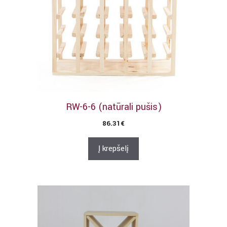
RW-6-6 (natūrali pušis)
86.31
€
Į krepšelį