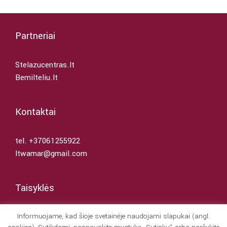
Partneriai
Stelazucentras.lt
Bemilteliu.lt
Kontaktai
tel. +37061255922
ltwamar@gmail.com
Taisyklės
Informuojame, kad šioje svetainėje naudojami slapukai (angl.
Naudojimosi taisyklės ir sąlygos