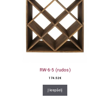
RW-6-5 (rudos)
174.52
€
Į krepšelį