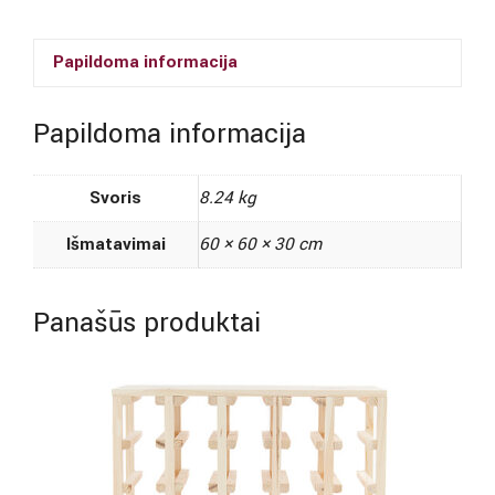
(natūrali
pušis)
Papildoma informacija
Papildoma informacija
Svoris
8.24 kg
Išmatavimai
60 × 60 × 30 cm
Panašūs produktai