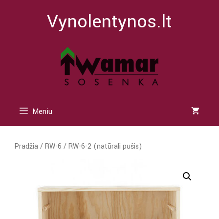
Pereiti
Vynolentynos.lt
prie
turinio
Meniu
Pradžia
/
RW-6
/ RW-6-2 (natūrali pušis)