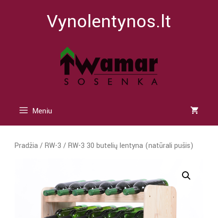
Pereiti
Vynolentynos.lt
prie
turinio
Meniu
Pradžia
/
RW-3
/ RW-3 30 butelių lentyna (natūrali pušis)