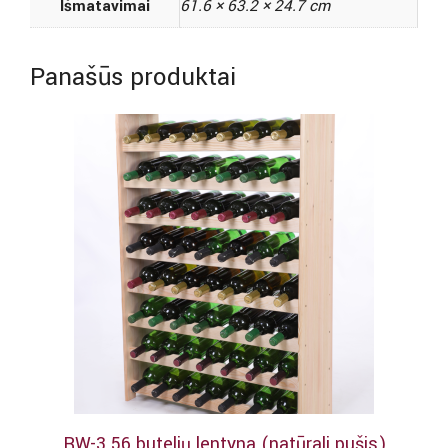
Išmatavimai
61.6 × 63.2 × 24.7 cm
Panašūs produktai
RW-3 56 butelių lentyna (natūrali pušis)