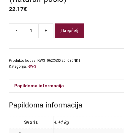
22.17
€
-
+
Į krepšelį
produkto
kiekis:
RW-
3
Produkto kodas:
RW3_062X63X25_030NK1
30
Kategorija:
RW-3
butelių
lentyna
Papildoma informacija
(natūrali
pušis)
Papildoma informacija
Svoris
4.44 kg