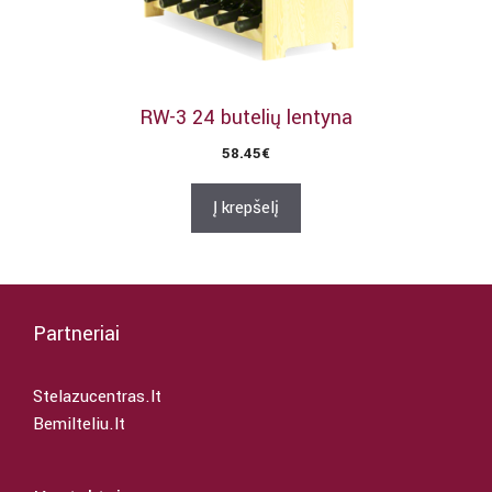
RW-3 24 butelių lentyna
58.45
€
Į krepšelį
Partneriai
Stelazucentras.lt
Bemilteliu.lt