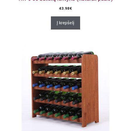
43.98
€
Į krepšelį